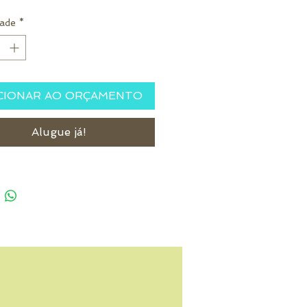
ade
*
CIONAR AO ORÇAMENTO
Alugue já!