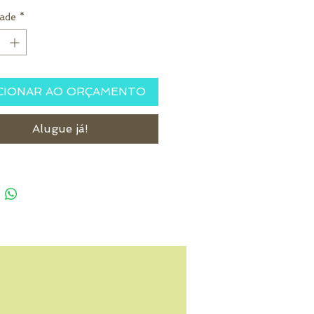
ade
*
CIONAR AO ORÇAMENTO
Alugue já!