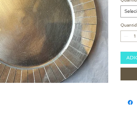
Quantid
Selec
Quantid
ADI
 Cachoeira do Sul - RS - Brasil
|
contato@decorsamuelmedeiros.com
|
(