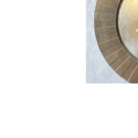
© 2021 por Samuel Medeiros - Decor
Rua Alarico Ribeiro, 1859 - Medianeira,