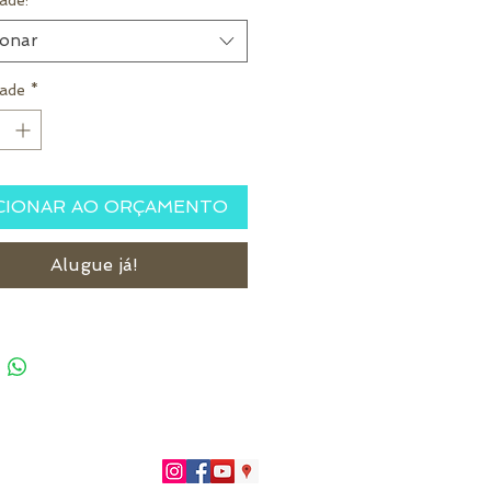
ade:
*
ionar
ade
*
CIONAR AO ORÇAMENTO
Alugue já!
51)996266402