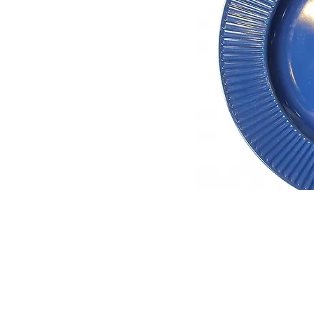
© 2021 por Samuel Medeiros - Decor
Rua Alarico Ribeiro, 1859 - Medianeira,