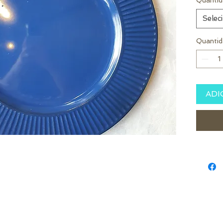
Quantid
Selec
Quantid
ADI
 Cachoeira do Sul - RS - Brasil
|
contato@decorsamuelmedeiros.com
|
(