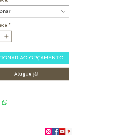
ade:
*
ionar
ade
*
CIONAR AO ORÇAMENTO
Alugue já!
51)996266402