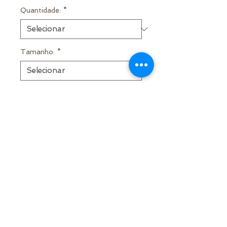
Quantidade:
*
Tamanho:
*
Quantidade
*
ADICIONAR AO ORÇAMENTO
Alugue já!
© 2021 por Samuel Medeiros - Decor