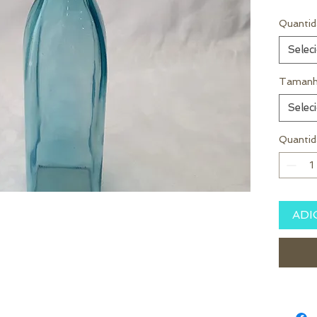
Quantid
Selec
Tamanh
Selec
Quantid
ADI