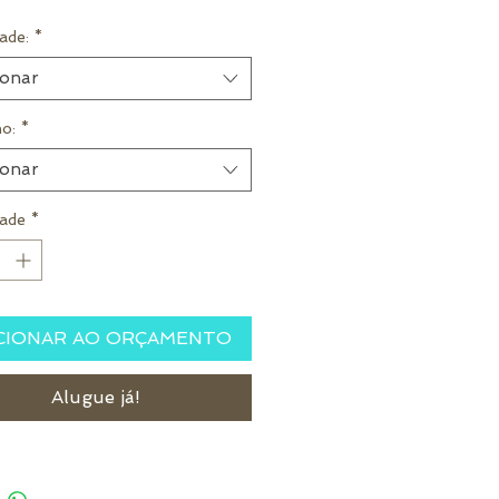
ade:
*
ionar
o:
*
ionar
ade
*
CIONAR AO ORÇAMENTO
Alugue já!