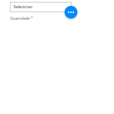
Quantidade
*
ADICIONAR AO ORÇAMENTO
Alugue já!
© 2021 por Samuel Medeiros - Decor
Rua Alarico Ribeiro, 1859 - Medianeira,
Cachoeira do Sul - RS - Brasil
|
contato@decorsamuelmedeiros.com
|
(51)996266402