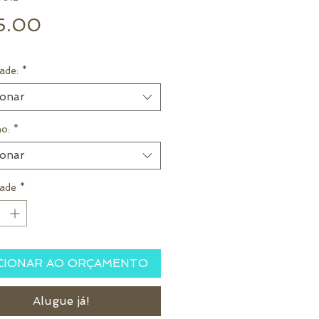
Preço
5.00
ade:
*
ionar
o:
*
ionar
ade
*
CIONAR AO ORÇAMENTO
Alugue já!