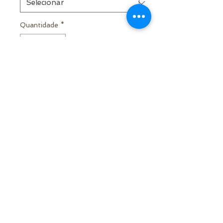
Quantidade
*
ADICIONAR AO ORÇAMENTO
Alugue já!
© 2021 por Samuel Medeiros - Decor
Rua Alarico Ribeiro, 1859 - Medianeira,
Cachoeira do Sul - RS - Brasil
|
contato@decorsamuelmedeiros.com
|
(51)996266402
Política de Privacidade