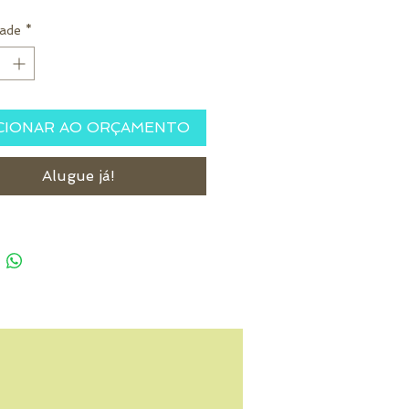
ade
*
CIONAR AO ORÇAMENTO
Alugue já!