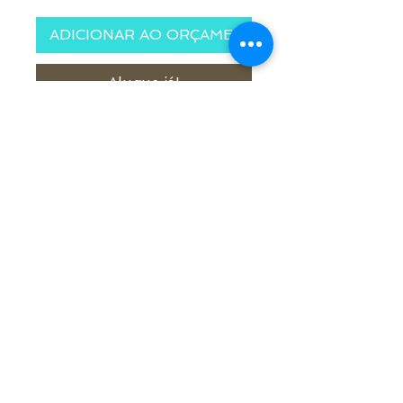
ADICIONAR AO ORÇAMENTO
Alugue já!
Tamanho 18 x 18 cm
Quantidade: 4 und.
© 2021 por Samuel Medeiros - Decor
Rua Alarico Ribeiro, 1859 - Medianeira,
Cachoeira do Sul - RS - Brasil
|
contato@decorsamuelmedeiros.com
|
(51)996266402