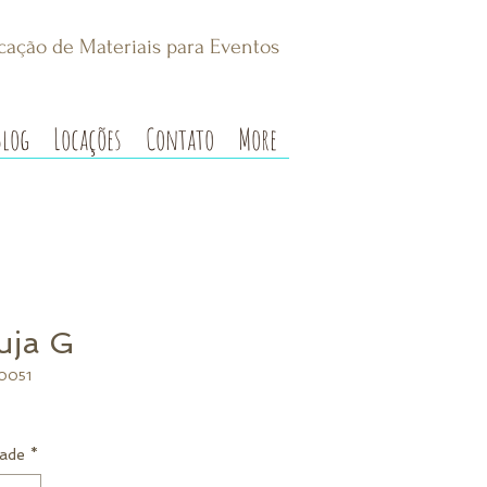
cação de Materiais para Eventos
Blog
Locações
Contato
More
uja G
0051
ade
*