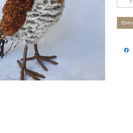
Entr
 Cachoeira do Sul - RS - Brasil
|
contato@decorsamuelmedeiros.com
|
(