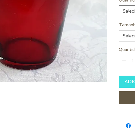
Quantid
Selec
Tamanh
Selec
Quantid
ADI