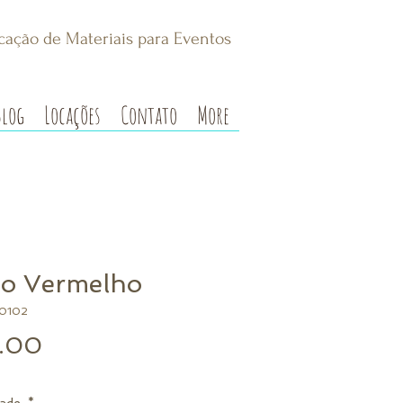
cação de Materiais para Eventos
Blog
Locações
Contato
More
o Vermelho
00102
Preço
.00