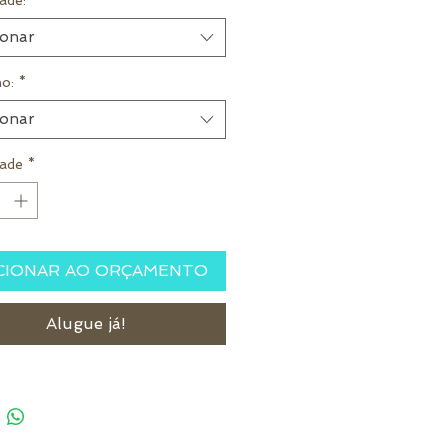
ade:
*
ionar
o:
*
ionar
ade
*
CIONAR AO ORÇAMENTO
Alugue já!