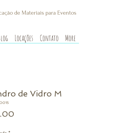
cação de Materiais para Eventos
Blog
Locações
Contato
More
indro de Vidro M
0015
Preço
.00