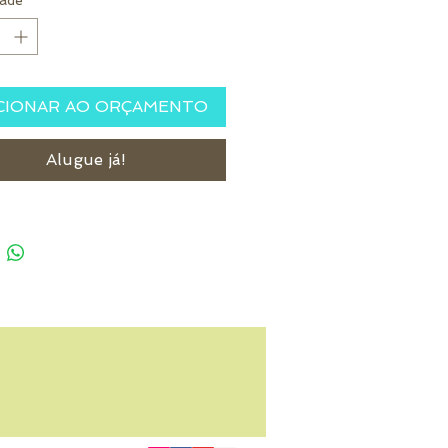
ade
*
CIONAR AO ORÇAMENTO
Alugue já!