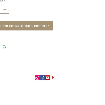
ade
*
e em contato para comprar
51)996266402