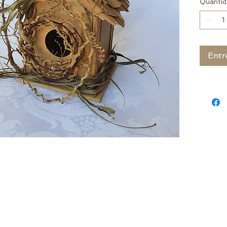
Quantid
Entr
 Cachoeira do Sul - RS - Brasil
|
contato@decorsamuelmedeiros.com
|
(