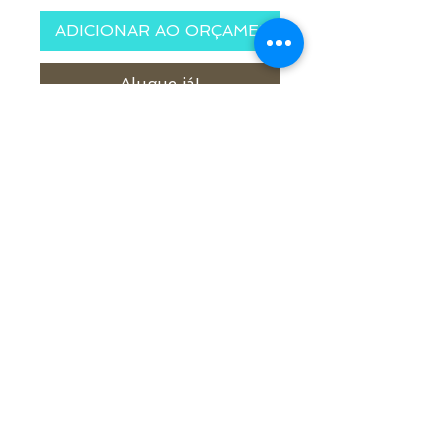
ADICIONAR AO ORÇAMENTO
Alugue já!
Tamanho 6 x 31 x 21 cm
Quantidade: 1 und.
© 2021 por Samuel Medeiros - Decor
Rua Alarico Ribeiro, 1859 - Medianeira,
Cachoeira do Sul - RS - Brasil
|
contato@decorsamuelmedeiros.com
|
(51)996266402