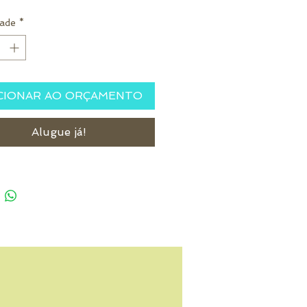
ade
*
CIONAR AO ORÇAMENTO
Alugue já!