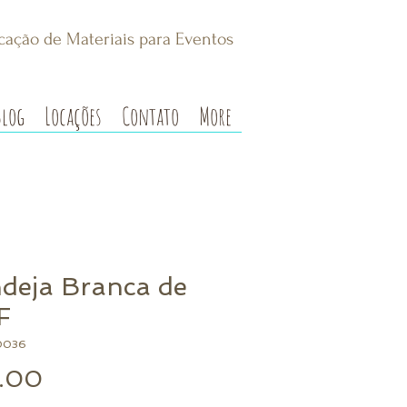
cação de Materiais para Eventos
Blog
Locações
Contato
More
deja Branca de
F
0036
Preço
.00