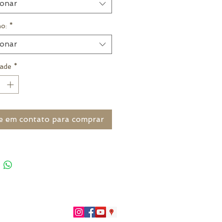
ionar
o:
*
ionar
ade
*
e em contato para comprar
51)996266402