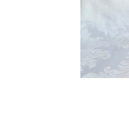
© 2021 por Samuel Medeiros - Decor
Rua Alarico Ribeiro, 1859 - Medianeira,