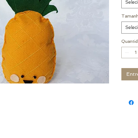
Selec
Tamanh
Selec
Quantid
Entr
 Cachoeira do Sul - RS - Brasil
|
contato@decorsamuelmedeiros.com
|
(