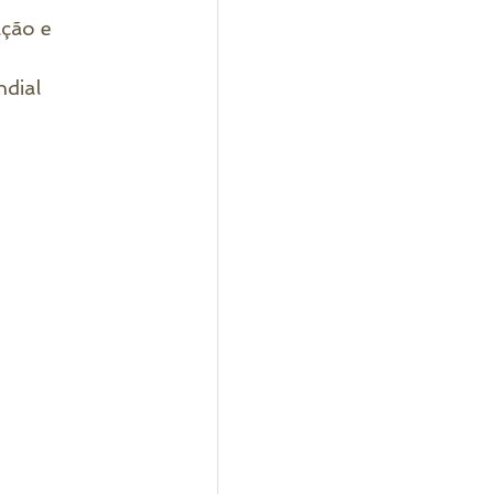
ção e  
dial  