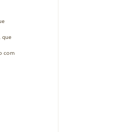
e  
 que  
o com  