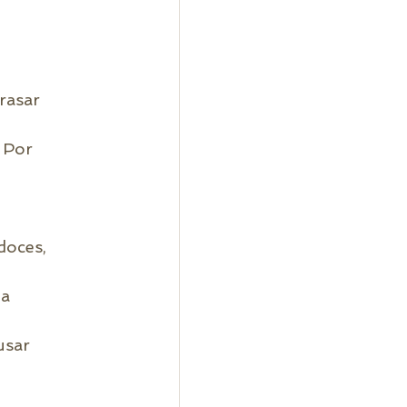
rasar  
Por  
 
oces,  
a  
sar  