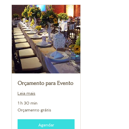
Orçamento para Evento
Leia mais
1 h 30 min
Orçamento
Orçamento grátis
grátis
Agendar