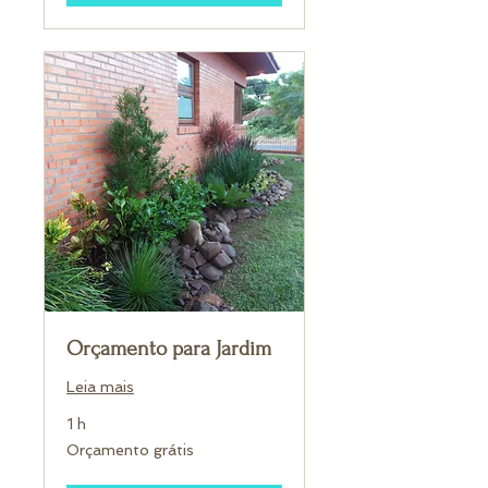
Orçamento para Jardim
Leia mais
1 h
Orçamento
Orçamento grátis
grátis