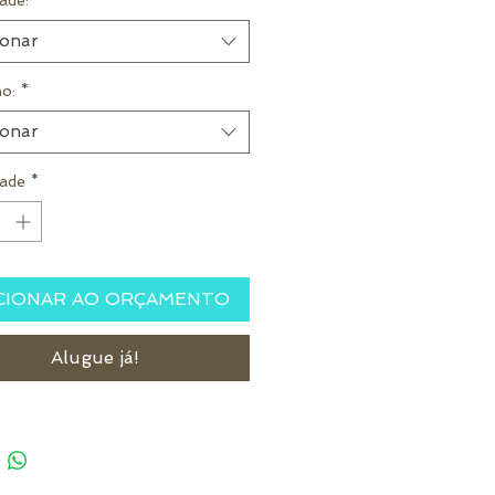
ade:
*
ionar
o:
*
ionar
ade
*
CIONAR AO ORÇAMENTO
Alugue já!