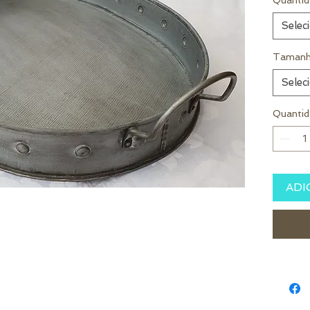
Quantid
Selec
Tamanh
Selec
Quantid
ADI